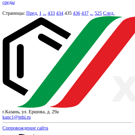
среды
Страницы:
Пред.
1
...
433
434
435
436
437
...
525
След.
г.Казань, ул. Ершова, д. 29а
kanc1@tnhi.ru
Сопровождение сайта