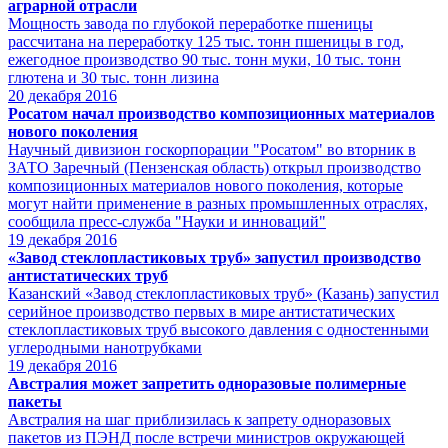
аграрной отрасли
Мощность завода по глубокой переработке пшеницы
рассчитана на переработку 125 тыс. тонн пшеницы в год,
ежегодное производство 90 тыс. тонн муки, 10 тыс. тонн
глютена и 30 тыс. тонн лизина
20
декабря 2016
Росатом начал производство композиционных материалов
нового поколения
Научный дивизион госкорпорации "Росатом" во вторник в
ЗАТО Заречный (Пензенская область) открыл производство
композиционных материалов нового поколения, которые
могут найти применение в разных промышленных отраслях,
сообщила пресс-служба "Науки и инноваций"
19
декабря 2016
«Завод стеклопластиковых труб» запустил производство
антистатических труб
Казанский «Завод стеклопластиковых труб» (Казань) запустил
серийное производство первых в мире антистатических
стеклопластиковых труб высокого давления с одностенными
углеродными нанотрубками
19
декабря 2016
Австралия может запретить одноразовые полимерные
пакеты
Австралия на шаг приблизилась к запрету одноразовых
пакетов из ПЭНД после встречи министров окружающей