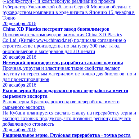
(«Бриджстоун») и комплексную реализацию проекта
Губернатор Ульяновской области Сергей Морозов обсудил с
руководством компании в ходе визита в Японию 15 декабря в
Токио
20
декабря 2016
China XD Plastics построит завод биополимеров
Производитель компаундов, компания China XD Plastics
Co.Ltd. (Китай; www.chinaxd.net) подписала соглашение о
строительстве производства по выпуску 300 тыс. т/год
биополимеров и материалов для 3D-печати
20
декабря 2016
Немецкий производитель разработал аналог паутины
Прочная, упругая и эластичная: такие свойства делают
паутину интересным материалом не только для биологов, но и
для проектировщиков
20
декабря 2016
Рынок зерна Краснодарского края: переработка вместо
сырьевого экспорта
Рынок зерна Краснодарского края: переработка вместо
сырьевого экспорта
На Кубани планируется сделать ставку на переработку зерна и
экспорт готовых продуктов, что позволит региону получать
добавленную стоимость
20
декабря 2016
Рациональное зерно. Глубокая переработка - точка роста