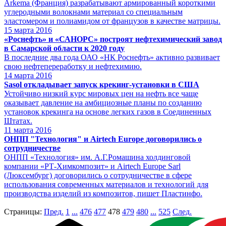
Arkema (Франция) разрабатывают армированный короткими
углеродными волокнами материал со специальным
эластомером и полиамидом от французов в качестве матрицы.
15
марта 2016
«Роснефть» и «САНОРС» построят нефтехимический завод
в Самарской области к 2020 году
В последние два года ОАО «НК Роснефть» активно развивает
свою нефтепереработку и нефтехимию.
14
марта 2016
Sasol откладывает запуск крекинг-установки в США
Устойчиво низкий курс мировых цен на нефть все чаще
оказывает давление на амбициозные планы по созданию
установок крекинга на основе легких газов в Соединенных
Штатах.
11
марта 2016
ОНПП "Технология" и Airtech Europe договорились о
сотрудничестве
ОНПП «Технология» им. А.Г.Ромашина холдинговой
компании «РТ-Химкомпозит» и Airtech Europe Sarl
(Люксембург) договорились о сотрудничестве в сфере
использования современных материалов и технологий для
производства изделий из композитов, пишет Пластинфо.
Страницы:
Пред.
1
...
476
477
478
479
480
...
525
След.