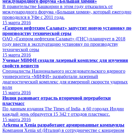
международного форума «Большая химия»
В правительстве Башкирии в этом году отказались от
международного форума «Большая химия», который ежегодно
проводился в Уфе с 2011 года.
15
марта 2016
«Газпром нефтехим Салават» запустит новую установку по
производству технической серы
ОАО «Газпром нефтехим Салават» (ГНС) планирует в 2018
году ввести в эксплуатацию установку по производству
технической серы
15
марта 2016
Ученые МИФИ создали лазерный комплекс для изучения
свойств веществ
Специалисты Национального исследовательского ядерного
университета «МИФИ» разработали лазерный
диагностический комплекс для измерений скорости ударных
волн
15
марта 2016
Индия развивает отрасль вторичной переработки
пластмасс
По данным издания The Times of India, в 60 городах Индии
каждый день образуется 15 342 т отходов пластмасс.
15
марта 2016
Arkema и Xenia разработают армированные компаунды
Компания Xenia srl (Италия) в сотрудничестве с концерном