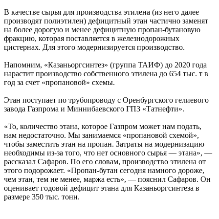
В качестве сырья для производства этилена (из него далее
производят полиэтилен) дефицитный этан частично заменят
на более дорогую и менее дефицитную пропан-бутановую
фракцию, которая поставляется в железнодорожных
цистернах. Для этого модернизируется производство.
Напомним, «Казаньоргсинтез» (группа ТАИФ) до 2020 года
нарастит производство собственного этилена до 654 тыс. т в
год за счет «пропановой» схемы.
Этан поступает по трубопроводу с Оренбургского гелиевого
завода Газпрома и Миннибаевского ГПЗ «Татнефти».
«То, количество этана, которое Газпром может нам подать,
нам недостаточно. Мы занимаемся «пропановой схемой»,
чтобы заместить этан на пропан. Затраты на модернизацию
необходимы из-за того, что нет основного сырья — этана», —
рассказал Сафаров. По его словам, производство этилена от
этого подорожает. «Пропан-бутан сегодня намного дороже,
чем этан, тем не менее, маржа есть», — пояснил Сафаров. Он
оценивает годовой дефицит этана для Казаньоргсинтеза в
размере 350 тыс. тонн.