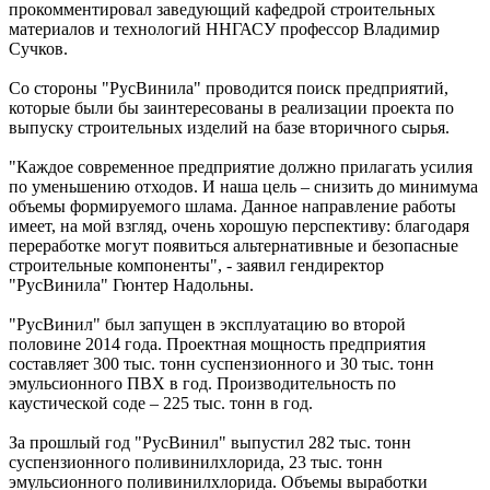
прокомментировал заведующий кафедрой строительных
материалов и технологий ННГАСУ профессор Владимир
Сучков.
Со стороны "РусВинила" проводится поиск предприятий,
которые были бы заинтересованы в реализации проекта по
выпуску строительных изделий на базе вторичного сырья.
"Каждое современное предприятие должно прилагать усилия
по уменьшению отходов. И наша цель – снизить до минимума
объемы формируемого шлама. Данное направление работы
имеет, на мой взгляд, очень хорошую перспективу: благодаря
переработке могут появиться альтернативные и безопасные
строительные компоненты", - заявил гендиректор
"РусВинила" Гюнтер Надольны.
"РусВинил" был запущен в эксплуатацию во второй
половине 2014 года. Проектная мощность предприятия
составляет 300 тыс. тонн суспензионного и 30 тыс. тонн
эмульсионного ПВХ в год. Производительность по
каустической соде – 225 тыс. тонн в год.
За прошлый год "РусВинил" выпустил 282 тыс. тонн
суспензионного поливинилхлорида, 23 тыс. тонн
эмульсионного поливинилхлорида. Объемы выработки