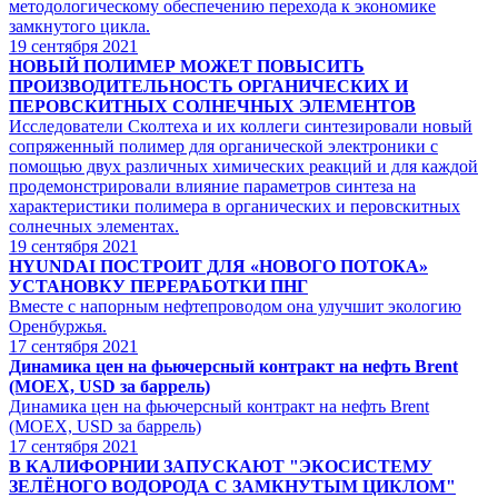
методологическому обеспечению перехода к экономике
замкнутого цикла.
19
сентября 2021
НОВЫЙ ПОЛИМЕР МОЖЕТ ПОВЫСИТЬ
ПРОИЗВОДИТЕЛЬНОСТЬ ОРГАНИЧЕСКИХ И
ПЕРОВСКИТНЫХ СОЛНЕЧНЫХ ЭЛЕМЕНТОВ
Исследователи Сколтеха и их коллеги синтезировали новый
сопряженный полимер для органической электроники с
помощью двух различных химических реакций и для каждой
продемонстрировали влияние параметров синтеза на
характеристики полимера в органических и перовскитных
солнечных элементах.
19
сентября 2021
HYUNDAI ПОСТРОИТ ДЛЯ «НОВОГО ПОТОКА»
УСТАНОВКУ ПЕРЕРАБОТКИ ПНГ
Вместе с напорным нефтепроводом она улучшит экологию
Оренбуржья.
17
сентября 2021
Динамика цен на фьючерсный контракт на нефть Brent
(MOEX, USD за баррель)
Динамика цен на фьючерсный контракт на нефть Brent
(MOEX, USD за баррель)
17
сентября 2021
В КАЛИФОРНИИ ЗАПУСКАЮТ "ЭКОСИСТЕМУ
ЗЕЛЁНОГО ВОДОРОДА С ЗАМКНУТЫМ ЦИКЛОМ"