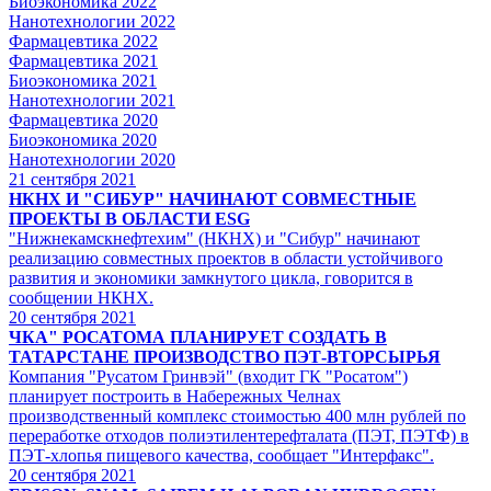
Биоэкономика 2022
Нанотехнологии 2022
Фармацевтика 2022
Фармацевтика 2021
Биоэкономика 2021
Нанотехнологии 2021
Фармацевтика 2020
Биоэкономика 2020
Нанотехнологии 2020
21
сентября 2021
НКНХ И "СИБУР" НАЧИНАЮТ СОВМЕСТНЫЕ
ПРОЕКТЫ В ОБЛАСТИ ESG
"Нижнекамскнефтехим" (НКНХ) и "Сибур" начинают
реализацию совместных проектов в области устойчивого
развития и экономики замкнутого цикла, говорится в
сообщении НКНХ.
20
сентября 2021
ЧКА" РОСАТОМА ПЛАНИРУЕТ СОЗДАТЬ В
ТАТАРСТАНЕ ПРОИЗВОДСТВО ПЭТ-ВТОРСЫРЬЯ
Компания "Русатом Гринвэй" (входит ГК "Росатом")
планирует построить в Набережных Челнах
производственный комплекс стоимостью 400 млн рублей по
переработке отходов полиэтилентерефталата (ПЭТ, ПЭТФ) в
ПЭТ-хлопья пищевого качества, сообщает "Интерфакс".
20
сентября 2021