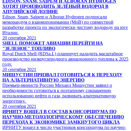
EDISON, SNAM, SAIPEM И ALBORAN HYDROGEN
ХОТЯТ ПРОИЗВОДИТЬ ЗЕЛЁНЫЙ ВОДОРОД В
АПУЛИЙСКОЙ ДОЛИНЕ
Edison, Snam, Saipem и Alboran Hydrogen подписали
меморандум о взаимопонимании (МоВ) по совместной
разработке проекта по экологически чистому водороду на юге
Италии.
20
сентября 2021
SHELL ПОМОЖЕТ АВИАЦИИ ПЕРЕЙТИ НА
"ЗЕЛЕНОЕ" ТОПЛИВО
Royal Dutch Shell (RDSa.L) планирует наладить масштабное
производство низкоуглеродного авиационного топлива к 2025
году.
20
сентября 2021
МИШУСТИН ПРИЗВАЛ ГОТОВИТЬСЯ К ПЕРЕХОДУ
НА АЛЬТЕРНАТИВНУЮ ЭНЕРГИЮ
Премьер-министр России Михаил Мишустин заявил о
необходимости готовиться к поэтапному сокращению
использованию нефти и газа, развивать альтернативную
энергетику.
20
сентября 2021
ИРНИТУ ВОШЕЛ В СОСТАВ КОНСОРЦИУМА ПО
НАУЧНО-МЕТОДОЛОГИЧЕСКОМУ ОБЕСПЕЧЕНИЮ
ПЕРЕХОДА К ЭКОНОМИКЕ ЗАМКНУТОГО ЦИКЛА
ИРНИТУ вошел в число участников консорциума по научно-