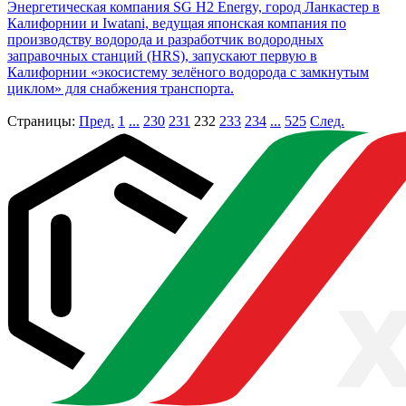
Энергетическая компания SG H2 Energy, город Ланкастер в
Калифорнии и Iwatani, ведущая японская компания по
производству водорода и разработчик водородных
заправочных станций (HRS), запускают первую в
Калифорнии «экосистему зелёного водорода с замкнутым
циклом» для снабжения транспорта.
Страницы:
Пред.
1
...
230
231
232
233
234
...
525
След.