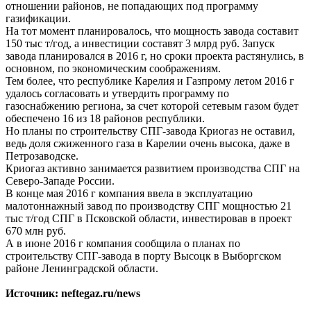
отношении районов, не попадающих под программу
газификации.
На тот момент планировалось, что мощность завода составит
150 тыс т/год, а инвестиции составят 3 млрд руб. Запуск
завода планировался в 2016 г, но сроки проекта растянулись, в
основном, по экономическим соображениям.
Тем более, что республике Карелия и Газпрому летом 2016 г
удалось согласовать и утвердить программу по
газоснабжению региона, за счет которой сетевым газом будет
обеспечено 16 из 18 районов республики.
Но планы по строительству СПГ-завода Криогаз не оставил,
ведь доля сжиженного газа в Карелии очень высока, даже в
Петрозаводске.
Криогаз активно занимается развитием производства СПГ на
Северо-Западе России.
В конце мая 2016 г компания ввела в эксплуатацию
малотоннажный завод по производству СПГ мощностью 21
тыс т/год СПГ в Псковской области, инвестировав в проект
670 млн руб.
А в июне 2016 г компания сообщила о планах по
строительству СПГ-завода в порту Высоцк в Выборгском
районе Ленинградской области.
Источник: neftegaz.ru/news