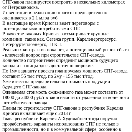
СПГ-завод планируется построить в нескольких километрах
от Петрозаводска.
Инвестиции в реализацию проекта предварительно
оценивается в 2,1 млрд руб.
В настоящее время Криогаз ведет переговоры с
потенциальными потребителями СПГ.
В качестве таковых Криогаз рассматривает крупные
компании, такие как, Сегежа групп, Карелэнергоресурс,
Петербуртеплоэнерго, ТГК-1.
Реальных контрактов пока нет, а потенциальный рынок сбыта
- ключевой вопрос при строительстве СПГ-завода.
Количество потребителей определит мощность будущего
завода и границы здесь достаточно широкие.
По 1му варианту проекта планируемая мощность СПГ-завода
составит 55 тыс т/год, по 2му - 155 тыс т/год.
Уже известна предварительная стоимость продукции
будущего СПГ-завода.
Ожидаемая стоимость сжиженного газа может составить от
18000 до 24000 руб/т в зависимости от удаленности конечного
потребителя от завода.
Планы по строительству СПГ-завода в республике Карелия
Криогаз вынашивает еще с 2013 г.
Глава республики Карелия А.Худилайнен тогда поручил
прорабатывать варианты использования СПГ не только в
промышленности, но и в коммунальной сфере, особенно в