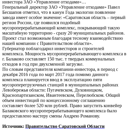
инвестора ЗАО «Управление отходами»…
Генеральный директор ЗАО «Управление отходами» Павел
Бесшапов отметил, что в канун Года экологии появление
завода имеет особое значение: «Саратовская область – первый
регион России, где появился подобный
мусороперерабатывающий комплекс, покрывающий такую
масштабную территорию - сразу 20 муниципальных районов.
Проект стал возможным благодаря тесному взаимодействию
нашей компании с Правительством области».
Губернатор поблагодарил инвесторов и строителей
комплекса. Мощность мусороперерабатывающего комплекса в
г. Балаково составляет 150 тыс. т твердых коммунальных
отходов в год при двухсменной загрузке.
По словам представителя компании-инвестора, в период с
декабря 2016 года по март 2017 года помимо данного
комплекса планируется ввод в эксплуатацию пяти
мусороперегрузочных станций в муниципальных районах
Левобережья области: Пугачевском, Духовницком,
Краснопартизанском, Ивантеевском, Перелюбском. Общий
объем инвестиций по концессионному соглашению
составляет более 520 млн рублей. Право запустить конвейер
Балаковского мусороперерабатывающего комплекса было
предоставлено мастеру смены Андрею Романову.
Источник:
Правительство Саратовской Области