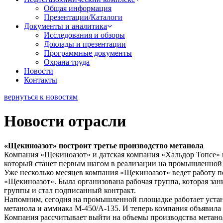
Общая информация
Презентации/Каталоги
Документы и аналитика
Исследования и обзоры
Доклады и презентации
Программные документы
Охрана труда
Новости
Контакты
вернуться к новостям
Новости отрасли
«Щекиноазот» построит третье производство метанола
Компания «Щекиноазот» и датская компания «Хальдор Топсе» 
который станет первым шагом в реализации на промышленной п
Уже несколько месяцев компания «Щекиноазот» ведет работу п
«Щекиноазот». Была организована рабочая группа, которая за
группы и стал подписанный контракт.
Напомним, сегодня на промышленной площадке работает устано
метанола и аммиака М-450/А-135. И теперь компания объявила 
Компания рассчитывает выйти на объемы производства метанола