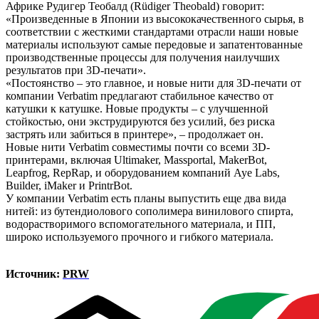
Африке Рудигер Теобалд (Rüdiger Theobald) говорит:
«Произведенные в Японии из высококачественного сырья, в
соответствии с жесткими стандартами отрасли наши новые
материалы используют самые передовые и запатентованные
производственные процессы для получения наилучших
результатов при 3D-печати».
«Постоянство – это главное, и новые нити для 3D-печати от
компании Verbatim предлагают стабильное качество от
катушки к катушке. Новые продукты – с улучшенной
стойкостью, они экструдируются без усилий, без риска
застрять или забиться в принтере», – продолжает он.
Новые нити Verbatim совместимы почти со всеми 3D-
принтерами, включая Ultimaker, Massportal, MakerBot,
Leapfrog, RepRap, и оборудованием компаний Aye Labs,
Builder, iMaker и PrintrBot.
У компании Verbatim есть планы выпустить еще два вида
нитей: из бутендиолового сополимера винилового спирта,
водорастворимого вспомогательного материала, и ПП,
широко используемого прочного и гибкого материала.
Источник:
PRW