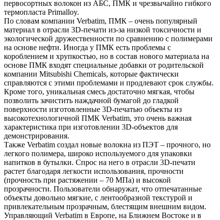
первосортных волокон из АБС, ПМК и чрезвычайно гибкого
термопласта Primalloy.
По словам компании Verbatim, ПМК – очень популярный
материал в отрасли 3D-печати из-за низкой токсичности и
экологической дружественности по сравнению с полимерами
на основе нефти. Иногда у ПМК есть проблемы с
короблением и хрупкостью, но в состав нового материала на
основе ПМК входят специальные добавки от родительской
компании Mitsubishi Chemicals, которые фактически
справляются с этими проблемами и продлевают срок службы.
Кроме того, уникальная смесь достаточно мягкая, чтобы
позволить зачистить наждачной бумагой до гладкой
поверхности изготовленные 3D-печатью объекты из
высокотехнологичной ПМК Verbatim, это очень важная
характеристика при изготовлении 3D-объектов для
демонстрирования.
Также Verbatim создал новые волокна из ПЭТ – прочного, но
легкого полимера, широко используемого для упаковки
напитков в бутылки. Спрос на него в отрасли 3D-печати
растет благодаря легкости использования, прочности
(прочность при растяжении – 70 МПа) и высокой
прозрачности. Пользователи обнаружат, что отпечатанные
объекты довольно мягкие, с лентообразной текстурой и
привлекательным прозрачным, блестящим внешним видом.
Управляющий Verbatim в Европе, на Ближнем Востоке и в