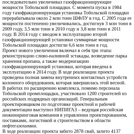
последовательно увеличивал газофракционирующие
мощности Тобольской площадки. С момента пуска в 1984
году газофракционирующая установка Тобольской площадки
перерабатывала около 2 млн тонн ШФЛУ в год. С 2005 года ее
мощности постепенно увеличивались, достигнув 3 млн тонн в
2009 году, 3,5 млн тонн в 2010 году и 3,8 млн тонн в 2011
году. В 2014 году с вводом в эксплуатацию второй
газофракционирующей установки суммарные мощности
Тобольской площадки достигли 6,6 млн тонн в год.
Проект нового увеличения включал в себя три этапа:
реконструкцию сливо-наливной эстакады, возведение парка
хранения пропана, а также модернизацию
газофракционирующей установки, которая введена в
эксплуатацию в 2014 году. В ходе реализации проекта
проведена полная замена внутренних контактных устройств
колонного оборудования, которая завершилась этой весной.
В работах по расширению комплекса, помимо персонала
Тобольской промплощадки, участвовало 1200 строителей из
российских подрядных организаций. Генеральным
проектировщиком по подготовке проектной и рабочей
документации выступил НИПИГАЗ – ведущая российская
инжиниринговая компания в управлении проектированием,
поставками, логистикой и строительством в области
нефтегазохимии.
В ходе реализации проекта забито 2878 свай, залито 4137