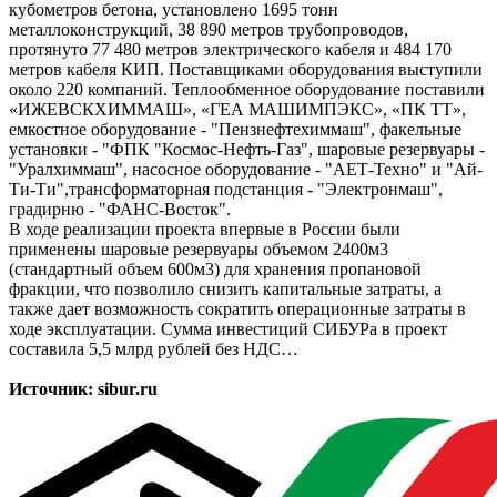
кубометров бетона, установлено 1695 тонн
металлоконструкций, 38 890 метров трубопроводов,
протянуто 77 480 метров электрического кабеля и 484 170
метров кабеля КИП. Поставщиками оборудования выступили
около 220 компаний. Теплообменное оборудование поставили
«ИЖЕВСКХИММАШ», «ГЕА МАШИМПЭКС», «ПК ТТ»,
емкостное оборудование - "Пензнефтехиммаш", факельные
установки - "ФПК "Космос-Нефть-Газ", шаровые резервуары -
"Уралхиммаш", насосное оборудование - "АЕТ-Техно" и "Ай-
Ти-Ти",трансформаторная подстанция - "Электронмаш",
градирню - "ФАНС-Восток".
В ходе реализации проекта впервые в России были
применены шаровые резервуары объемом 2400м3
(стандартный объем 600м3) для хранения пропановой
фракции, что позволило снизить капитальные затраты, а
также дает возможность сократить операционные затраты в
ходе эксплуатации. Сумма инвестиций СИБУРа в проект
составила 5,5 млрд рублей без НДС…
Источник: sibur.ru